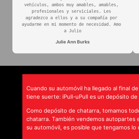
vehículos, ambos muy amables, amables, 
profesionales y serviciales. Les 
agradezco a ellos y a su compañía por 
ayudarme en mi momento de necesidad. Amo 
a Julio
Julie Ann Burks
Cuando su automóvil ha llegado al final de
tiene suerte: iPull-uPull es un depósito de
Como depósito de chatarra, tomamos todo 
chatarra. También vendemos autopartes en
su automóvil, es posible que tengamos lo 