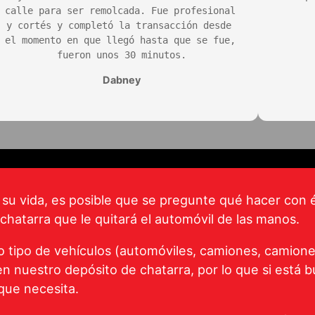
calle para ser remolcada. Fue profesional 
y cortés y completó la transacción desde 
el momento en que llegó hasta que se fue, 
fueron unos 30 minutos.
Dabney
 su vida, es posible que se pregunte qué hacer con é
 chatarra que le quitará el automóvil de las manos.
tipo de vehículos (automóviles, camiones, camionet
 nuestro depósito de chatarra, por lo que si está
que necesita.