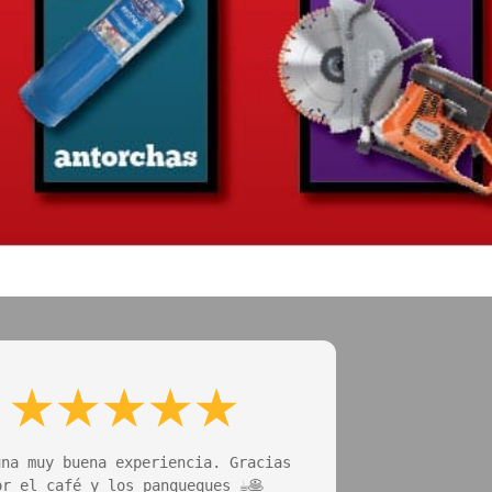
na muy buena experiencia. Gracias 
or el café y los panqueques ☕️🥞