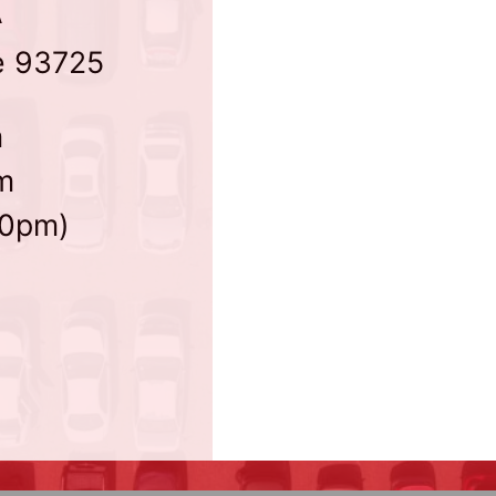
A
e 93725
m
m
30pm)